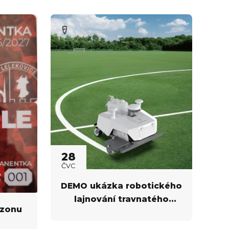
28
ČVC
DEMO ukázka robotického
lajnování travnatého
ezonu
fotbalového hřiště