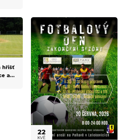
 hřišť
ce a
22
KVĚ