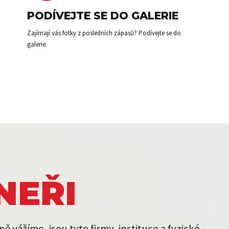
PODÍVEJTE SE DO GALERIE
Zajímají vás fotky z posledních zápasů? Podívejte se do
galerie.
NEŘI
 vážíme, jsou tyto firmy, instituce a fyzické