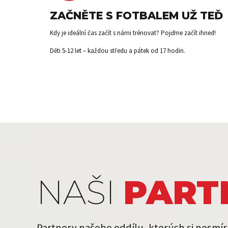
ZAČNĚTE S FOTBALEM UŽ TEĎ
Kdy je ideální čas začít s námi trénovat? Pojďme začít ihned!
Děti 5-12 let – každou středu a pátek od 17 hodin.
NAŠI
PART
Partnery našeho oddílu, kterých si nesmírně