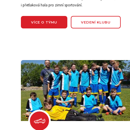
i přetlaková hala pro zimní sportování.
VÍCE O TÝMU
VEDENÍ KLUBU