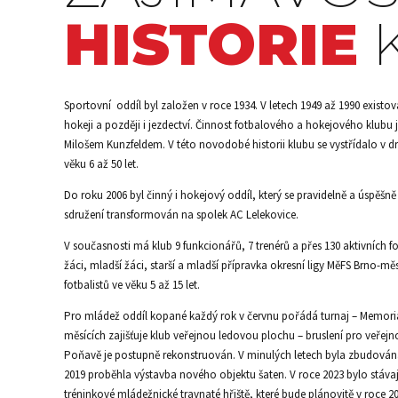
HISTORIE
Sportovní oddíl byl založen v roce 1934. V letech 1949 až 1990 exist
hokeji a později i jezdectví. Činnost fotbalového a hokejového klub
Milošem Kunzfeldem. V této novodobé historii klubu se vystřídalo v d
věku 6 až 50 let.
Do roku 2006 byl činný i hokejový oddíl, který se pravidelně a úspěšn
sdružení transformován na spolek AC Lelekovice.
V současnosti má klub 9 funkcionářů, 7 trenérů a přes 130 aktivních fo
žáci, mladší žáci, starší a mladší přípravka okresní ligy MěFS Brno-
fotbalistů ve věku 5 až 15 let.
Pro mládež oddíl kopané každý rok v červnu pořádá turnaj – Memoriá
měsících zajišťuje klub veřejnou ledovou plochu – bruslení pro veřejn
Poňavě je postupně rekonstruován. V minulých letech byla zbudována 
2019 proběhla výstavba nového objektu šaten. V roce 2023 bylo stáva
tréninkové mládežnické travnaté hřiště, které bude plánovitě v roce