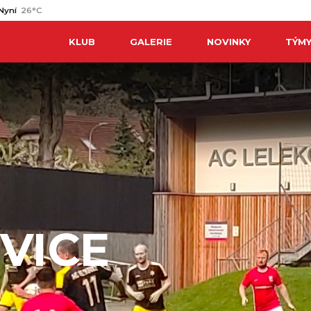
Nyní
26°C
KLUB
GALERIE
NOVINKY
TÝM
VICE