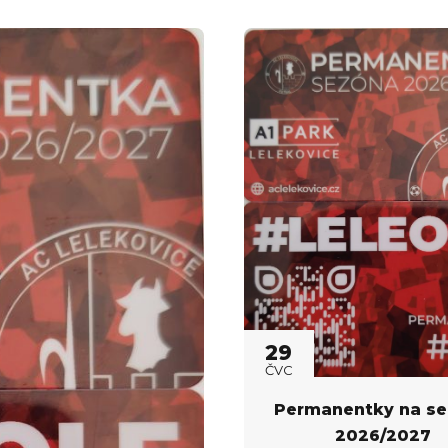
29
ČVC
Permanentky na s
2026/2027