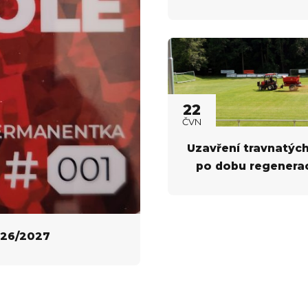
22
ČVN
Uzavření travnatých
po dobu regenera
stavby
026/2027