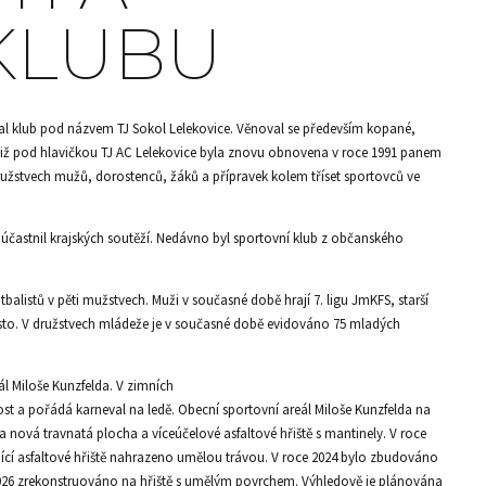
KLUBU
oval klub pod názvem TJ Sokol Lelekovice. Věnoval se především kopané,
u již pod hlavičkou TJ AC Lelekovice byla znovu obnovena v roce 1991 panem
ružstvech mužů, dorostenců, žáků a přípravek kolem tříset sportovců ve
ě účastnil krajských soutěží. Nedávno byl sportovní klub z občanského
tbalistů v pěti mužstvech. Muži v současné době hrají 7. ligu JmKFS, starší
město. V družstvech mládeže je v současné době evidováno 75 mladých
l Miloše Kunzfelda. V zimních
ost a pořádá karneval na ledě. Obecní sportovní areál Miloše Kunzfelda na
nová travnatá plocha a víceúčelové asfaltové hřiště s mantinely. V roce
jící asfaltové hřiště nahrazeno umělou trávou. V roce 2024 bylo zbudováno
 2026 zrekonstruováno na hřiště s umělým povrchem. Výhledově je plánována