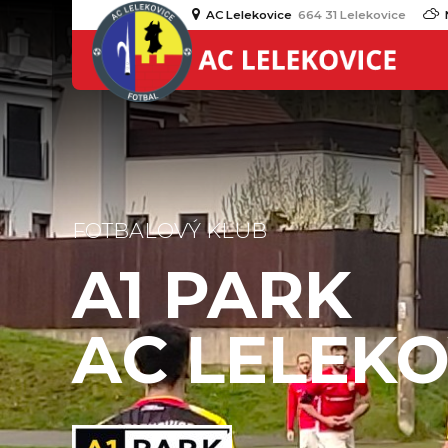
AC Lelekovice
664 31 Lelekovice
FOTBALOVÝ KLUB
A1 PARK
AC LELEKO