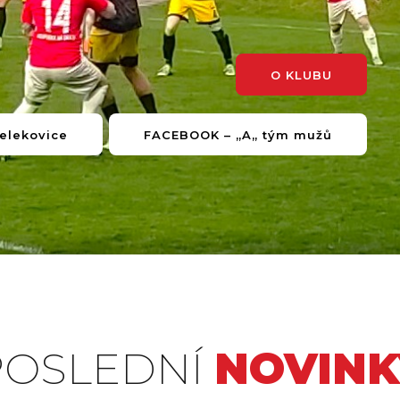
O KLUBU
elekovice
FACEBOOK – „A„ tým mužů
POSLEDNÍ
NOVINK