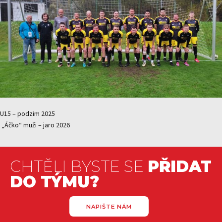
U15 – podzim 2025
„Áčko“ muži – jaro 2026
CHTĚLI BYSTE SE
PŘIDAT
DO TÝMU?
NAPIŠTE NÁM