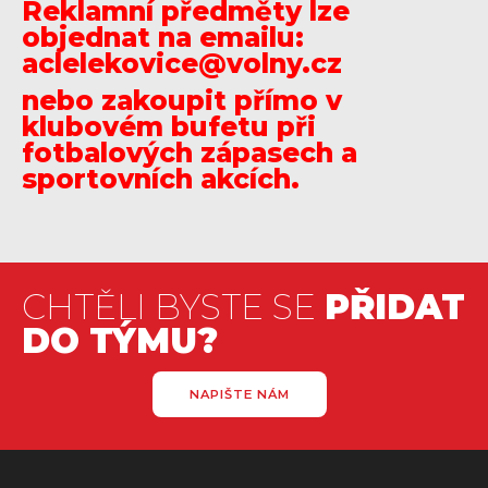
Reklamní předměty lze
objednat na emailu:
aclelekovice@volny.cz
nebo zakoupit přímo v
klubovém bufetu při
fotbalových zápasech a
sportovních akcích.
CHTĚLI BYSTE SE
PŘIDAT
DO TÝMU?
NAPIŠTE NÁM