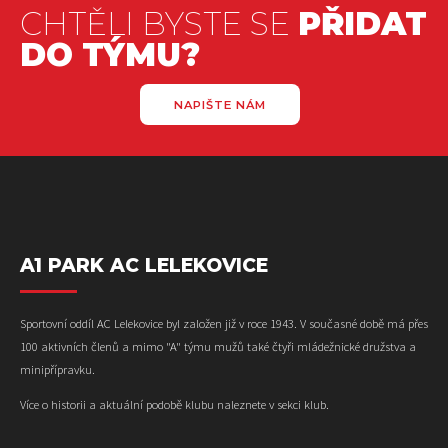
CHTĚLI BYSTE SE
PŘIDAT
DO TÝMU?
NAPIŠTE NÁM
A1 PARK AC LELEKOVICE
Sportovní oddíl AC Lelekovice byl založen již v roce 1943. V současné době má přes
100 aktivních členů a mimo "A" týmu mužů také čtyři mládežnické družstva a
minipřípravku.
Více o historii a aktuální podobě klubu naleznete v sekci klub.