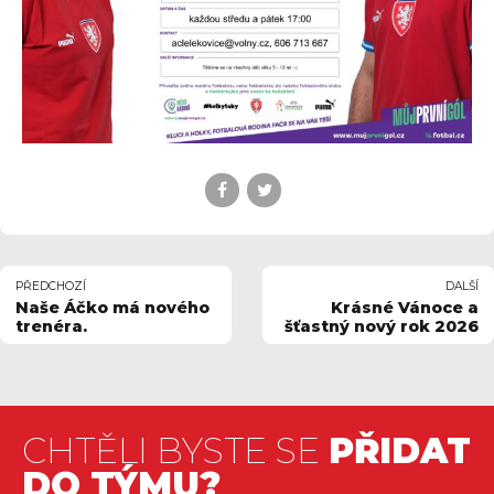
PŘEDCHOZÍ
DALŠÍ
Naše Áčko má nového
Krásné Vánoce a
trenéra.
šťastný nový rok 2026
CHTĚLI BYSTE SE
PŘIDAT
DO TÝMU?