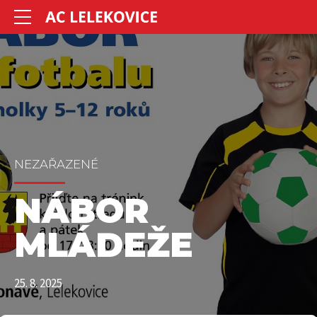
NEZAŘAZENÉ
NÁBOR
MLÁDEŽE
25. 8. 2025