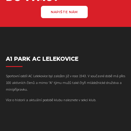
NAPIŠTE NÁM
A1 PARK AC LELEKOVICE
Sportovní oddíl AC Lelekovice byl založen již v roce 1943. V současné době má přes
100 aktivních členů a mimo "A" týmu mužů také čtyři mládežnické družstva a
minipřípravku.
Více o historii a aktuální podobě klubu naleznete v sekci klub.